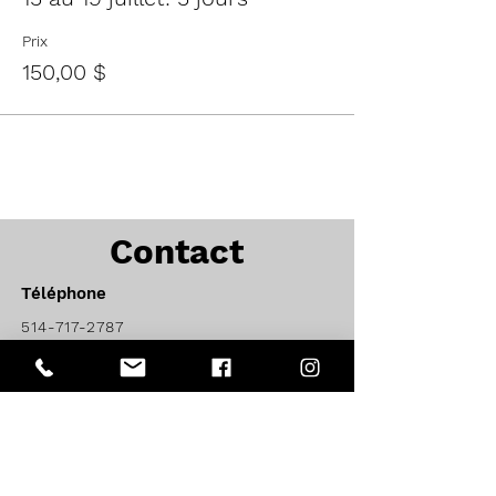
Prix
150,00 $
Contact
Téléphone
514-717-2787
Courriel
info@7sports.info
Territoires desservis
Estrie