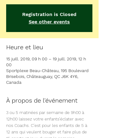
Registration is Closed
See other events
Heure et lieu
15 juill. 2019, 09 h 00 – 19 juill. 2019, 12 h
00
Sportplexe Beau-Château, 195 Boulevard
Brisebois, Châteauguay, QC J6K 4Y6,
Canada
À propos de l'événement
3 ou 5 matinées par semaine de 9h00 à 
12h00 laissez votre enfants’éclater avec 
nos Coachs. C’est pour les enfants de 5 à 
12 ans qui veulent bouger et faire plus de 