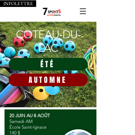
INFOLETTRE
COTEAU-DU-
LAC
ÉTÉ
AUTOMNE
20 JUIN AU 8 AOÛT
Samedi AM
École Saint-Ignace
140 $