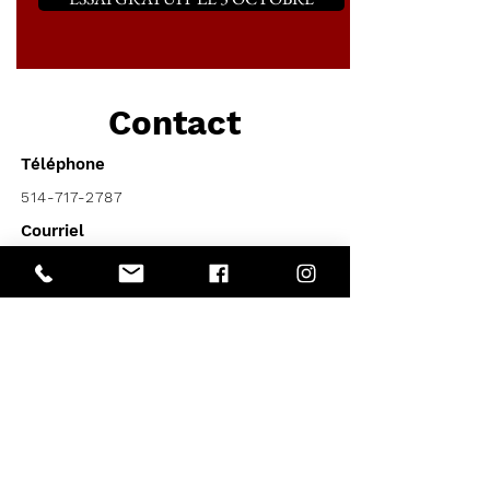
Contact
Téléphone
514-717-2787
Courriel
info@7sports.info
Territoires desservis
Estrie
Montréal
Montérégie
Outaouais