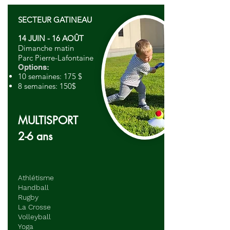
SECTEUR GATINEAU
14 JUIN - 16 AOÛT
Dimanche matin
Parc Pierre-Lafontaine
Options:
10 semaines: 175 $
8 semaines: 150$
MULTISPORT
2-6 ans
Athlétisme
Handball
Rugby
La Crosse
Volleyball
Yoga