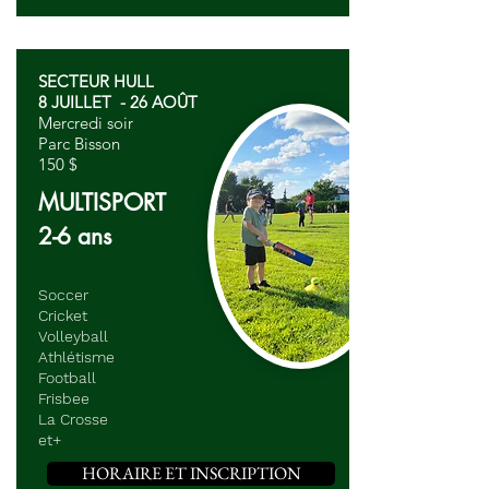
SECTEUR HULL
8 JUILLET - 26 AOÛT
Mercredi soir
Parc Bisson
150 $
MULTISPORT
2-6 ans
Soccer
Cricket
Volleyball
Athlétisme
Football
Frisbee
La Crosse
et+
HORAIRE ET INSCRIPTION