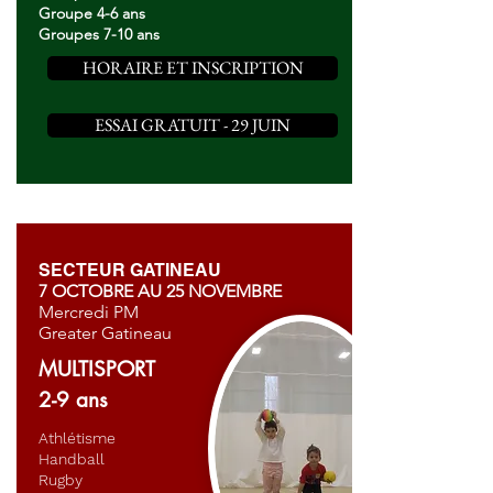
Groupe 4-6 ans
Groupes 7-10 ans
HORAIRE ET INSCRIPTION
ESSAI GRATUIT - 29 JUIN
SECTEUR GATINEAU
7 OCTOBRE AU 25 NOVEMBRE
Mercredi PM
Greater Gatineau
MULTISPORT
2-9 ans
Athlétisme
Handball
Rugby