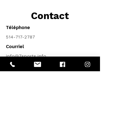
Contact
Téléphone
514-717-2787
Courriel
info@7sports.info
Territoires desservis
Estrie
Montréal
Montérégie
Outaouais