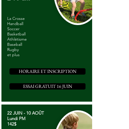
La Crosse
Handball
Soccer
Basketball
Athlétisme
Baseball
Rugby
et plus
HORAIRE ET INSCRIPTION
ESSAI GRATUIT 16 JUIN
22 JUIN - 10 AOÛT
Lundi PM
142$